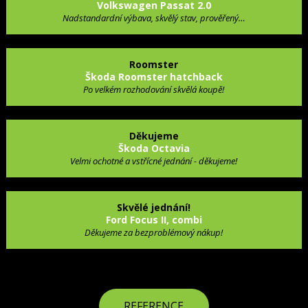
Volkswagen Passat 2.0
Nadstandardní výbava, skvělý stav, prověřený…
Roomster
Škoda Roomster hatchback
Po velkém rozhodování skvělá koupě!
Děkujeme
Škoda Octavia
Velmi ochotné a vstřícné jednání - děkujeme!
Skvělé jednání!
Ford Focus II, combi
Děkujeme za bezproblémový nákup!
REFERENCE