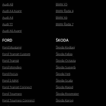
Audi A8
BMW X5
Audi A4 Avant
BMW Řada 4
Audi A4
BMW X6
Audi TT
BMW Řada 7
Audi A6 Avant
FORD
ŠKODA
Ford Mustang
Škoda Kodiaq
Ford Transit Custom
Škoda Fabia
Ford Transit
Škoda Octavia
Ford Mondeo
Škoda Superb
Ford Focus
Škoda Yeti
Ford S-MAX
Škoda Scala
Ford Transit Connect
Škoda Rapid
Ford Tourneo
Škoda Roomster
Ford Tourneo Connect
Škoda Karoq