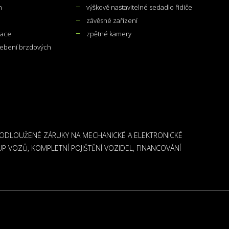
n
výškově nastavitelné sedadlo řidiče
závěsné zařízení
gace
zpětné kamery
řebení brzdových
PRODLOUŽENÉ ZÁRUKY NA MECHANICKÉ A ELEKTRONICKÉ
UP VOZŮ, KOMPLETNÍ POJIŠTĚNÍ VOZIDEL, FINANCOVÁNÍ