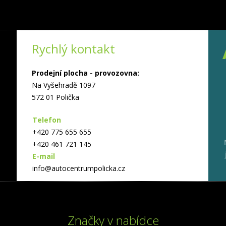
Rychlý kontakt
Prodejní plocha - provozovna:
Na Vyšehradě 1097
572 01 Polička
Telefon
+420 775 655 655
+420 461 721 145
E-mail
info@autocentrumpolicka.cz
Značky v nabídce