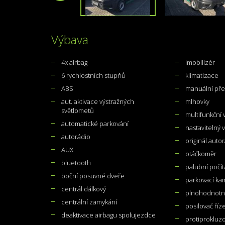
Výbava
4x airbag
imobilizér
6 rychlostních stupňů
klimatizace
ABS
manuální př
aut. aktivace výstražných
mlhovky
světlometů
multifunkční 
automatické parkování
nastavitelný 
autorádio
originál auto
AUX
otáčkoměr
bluetooth
palubní počít
boční posuvné dveře
parkovací ka
centrál dálkový
plnohodnotné
centrální zamykání
posilovač říz
deaktivace airbagu spolujezdce
protiprokluzo