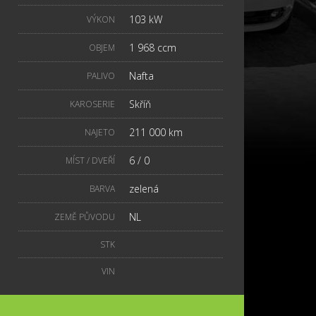
103 kW
VÝKON
1 968 ccm
OBJEM
Nafta
PALIVO
Skříň
KAROSERIE
211 000 km
NAJETO
6 / 0
MÍST / DVEŘÍ
zelená
BARVA
NL
ZEMĚ PŮVODU
STK
VIN