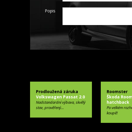
Popis
Prodloužená záruka
Roomster
Volkswagen Passat 2.0
Škoda Room
hatchback
Nadstandardní výbava, skvělý
stav, prověřený…
Po velkém rozh
koupě!