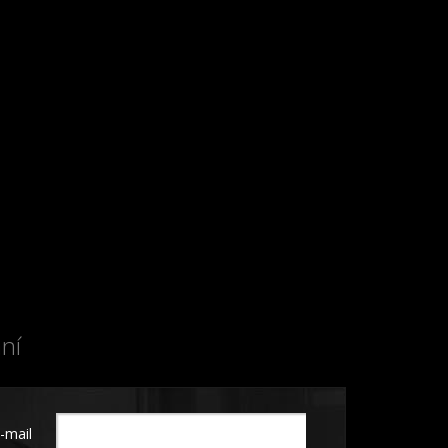
ní
-mail