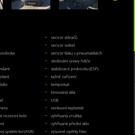
senzor stěračů
senzor světel
evodovka
senzor tlaku v pneumatikách
sledování únavy řidiče
volant
stabilizace podvozku (ESP)
volant
tažné zařízení
rádio
tempomat
tónovaná skla
ač
USB
mera
venkovní teploměr
 rezervní kolo
vyhřívaná zrcátka
ení
vyhřívané přední sklo
vý systém kol (ASR)
výsuvné opěrky hlav