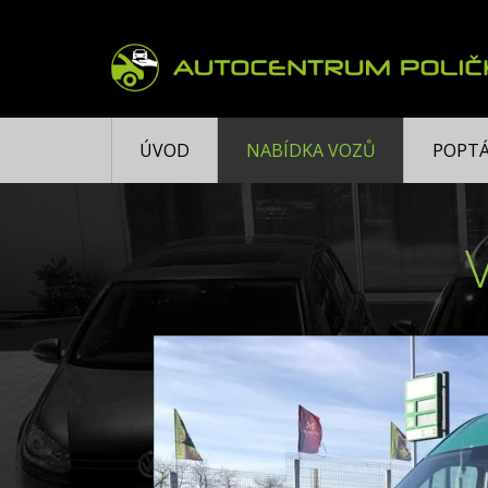
ÚVOD
NABÍDKA VOZŮ
POPTÁ