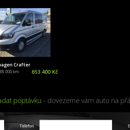
wagen Crafter
653 400 Kč
238 000 km
adat poptávku
- dovezeme vám auto na přá
Telefon
E