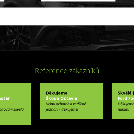
Reference zákazníků
Děkujeme
Skvělé 
ster
Škoda Octavia
Ford Fo
Velmi ochotné a vstřícné
Děkujeme
odování skvělá
jednání - děkujeme!
nákup!