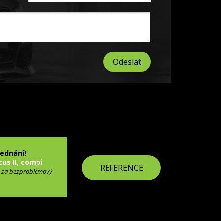
jednání!
cus II, combi
REFERENCE
 za bezproblémový