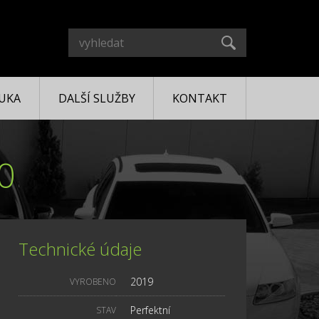
UKA
DALŠÍ SLUŽBY
KONTAKT
0
Technické údaje
2019
VYROBENO
Perfektní
STAV