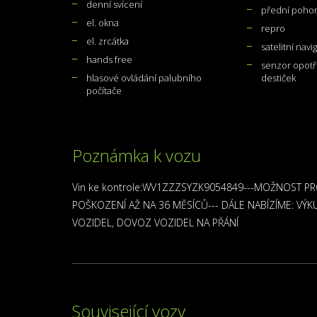
denní svícení
přední poho
el. okna
repro
el. zrcátka
satelitní navi
hands free
senzor opot
hlasové ovládání palubního
destiček
počítače
Poznámka k vozu
Vin ke kontrole:WV1ZZZSYZK9054849---MOŽNOST 
POŠKOZENÍ AŽ NA 36 MĚSÍCŮ--- DÁLE NABÍZÍME: VÝK
VOZIDEL, DOVOZ VOZIDEL NA PŘÁNÍ
Související vozy