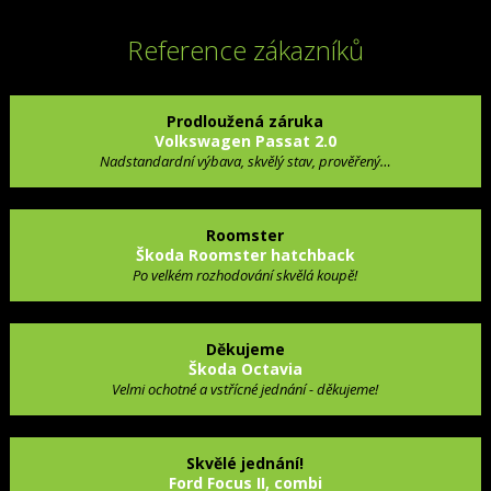
Reference zákazníků
Prodloužená záruka
Volkswagen Passat 2.0
Nadstandardní výbava, skvělý stav, prověřený…
Roomster
Škoda Roomster hatchback
Po velkém rozhodování skvělá koupě!
Děkujeme
Škoda Octavia
Velmi ochotné a vstřícné jednání - děkujeme!
Skvělé jednání!
Ford Focus II, combi