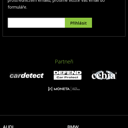
prostřednictvím emailu, prosíme vložte Váš email do
formuláře.
Partneři
AUDI
BMW