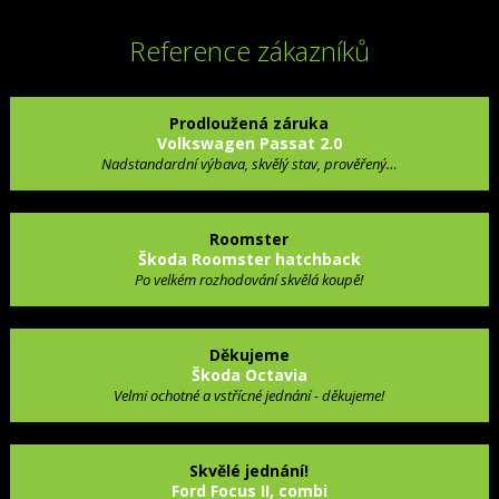
Reference zákazníků
Prodloužená záruka
Volkswagen Passat 2.0
Nadstandardní výbava, skvělý stav, prověřený…
Roomster
Škoda Roomster hatchback
Po velkém rozhodování skvělá koupě!
Děkujeme
Škoda Octavia
Velmi ochotné a vstřícné jednání - děkujeme!
Skvělé jednání!
Ford Focus II, combi