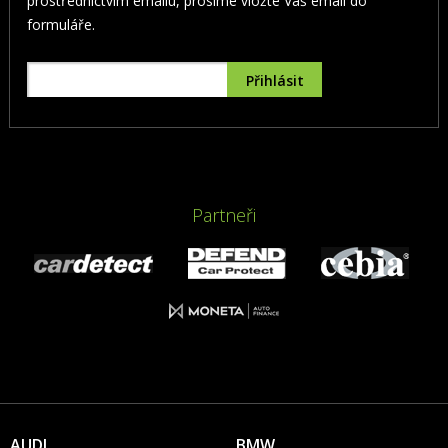
prostřednictvím emailu, prosíme vložte Váš email do
formuláře.
Partneři
AUDI
BMW