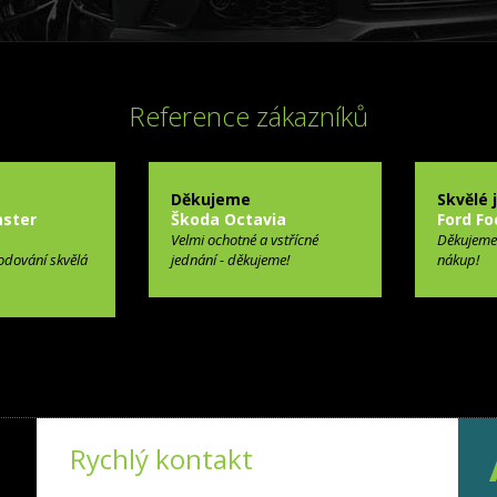
Reference zákazníků
Děkujeme
Skvělé 
ster
Škoda Octavia
Ford Fo
Velmi ochotné a vstřícné
Děkujeme
odování skvělá
jednání - děkujeme!
nákup!
Rychlý kontakt