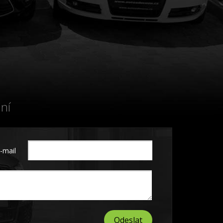
ní
-mail