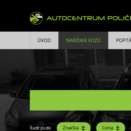
ÚVOD
NABÍDKA VOZŮ
POPTÁ
Značka
Cena
Řadit podle