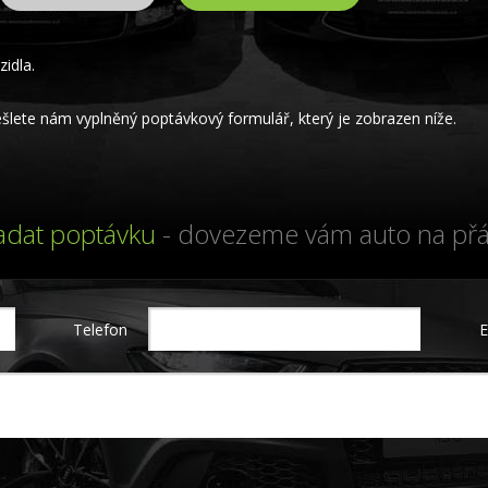
idla.
lete nám vyplněný poptávkový formulář, který je zobrazen níže.
adat poptávku
- dovezeme vám auto na přá
Telefon
E