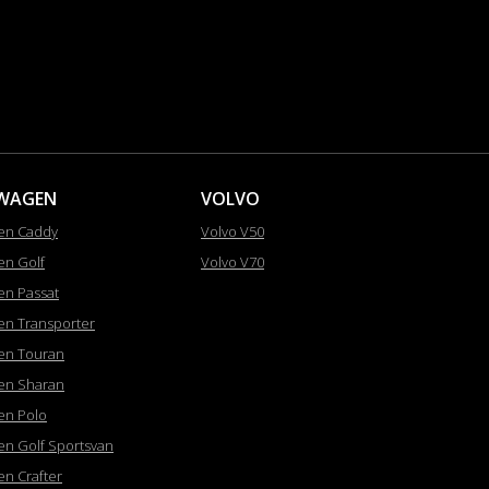
WAGEN
VOLVO
en Caddy
Volvo V50
en Golf
Volvo V70
en Passat
en Transporter
en Touran
en Sharan
en Polo
en Golf Sportsvan
en Crafter