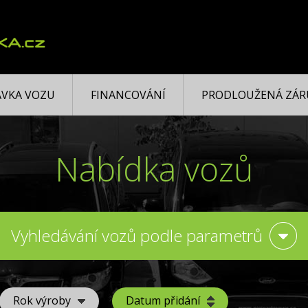
VKA VOZU
FINANCOVÁNÍ
PRODLOUŽENÁ ZÁR
Nabídka vozů
Vyhledávání vozů podle parametrů
Rok výroby
Datum přidání