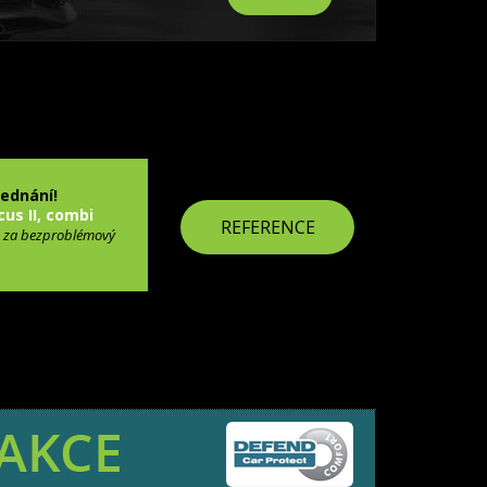
jednání!
cus II, combi
REFERENCE
 za bezproblémový