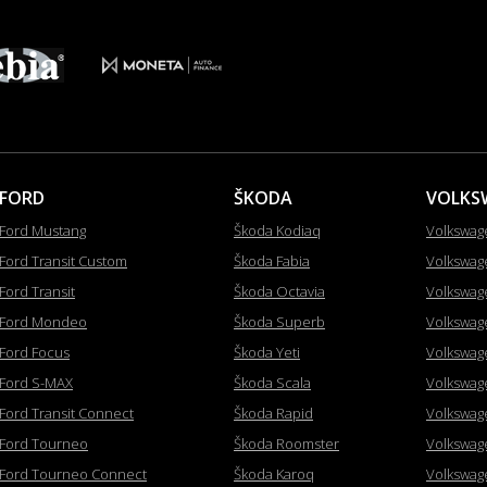
FORD
ŠKODA
VOLKS
Ford Mustang
Škoda Kodiaq
Volkswag
Ford Transit Custom
Škoda Fabia
Volkswag
Ford Transit
Škoda Octavia
Volkswag
Ford Mondeo
Škoda Superb
Volkswag
Ford Focus
Škoda Yeti
Volkswag
Ford S-MAX
Škoda Scala
Volkswag
Ford Transit Connect
Škoda Rapid
Volkswag
Ford Tourneo
Škoda Roomster
Volkswag
Ford Tourneo Connect
Škoda Karoq
Volkswag