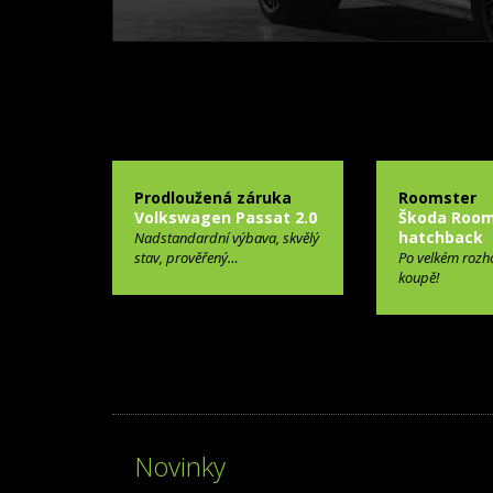
Prodloužená záruka
Roomster
Volkswagen Passat 2.0
Škoda Room
hatchback
Nadstandardní výbava, skvělý
stav, prověřený…
Po velkém rozh
koupě!
Novinky