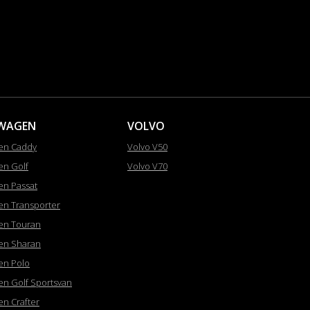
WAGEN
VOLVO
en Caddy
Volvo V50
en Golf
Volvo V70
en Passat
en Transporter
en Touran
en Sharan
en Polo
en Golf Sportsvan
en Crafter