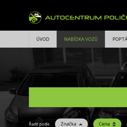
ÚVOD
NABÍDKA VOZŮ
POPTÁ
Značka
Cena
Řadit podle