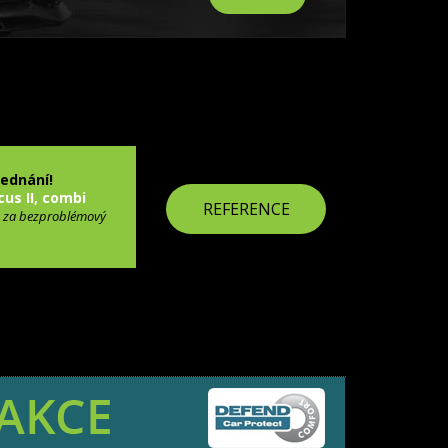
jednání!
cus II, combi
REFERENCE
 za bezproblémový