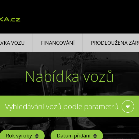
VKA VOZU
FINANCOVÁNÍ
PRODLOUŽENÁ ZÁR
Nabídka vozů
Vyhledávání vozů podle parametrů
Rok výroby
Datum přidání