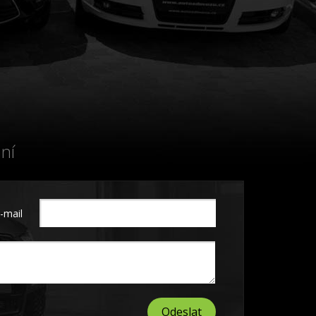
ní
-mail