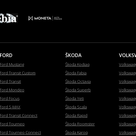
FORD
ŠKODA
VOLKS
Ford Mustang
Škoda Kodiaq
Volkswag
Ford Transit Custom
Škoda Fabia
Volkswag
Ford Transit
Škoda Octavia
Volkswag
Ford Mondeo
Škoda Superb
Volkswag
Ford Focus
Škoda Yeti
Volkswag
Ford S-MAX
Škoda Scala
Volkswag
Ford Transit Connect
Škoda Rapid
Volkswag
Ford Tourneo
Škoda Roomster
Volkswag
Ford Tourneo Connect
Škoda Karoq
Volkswag