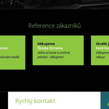
Reference zákazníků
Děkujeme
Skvělé 
ster
Škoda Octavia
Ford Fo
Velmi ochotné a vstřícné
Děkujeme
odování skvělá
jednání - děkujeme!
nákup!
Rychlý kontakt