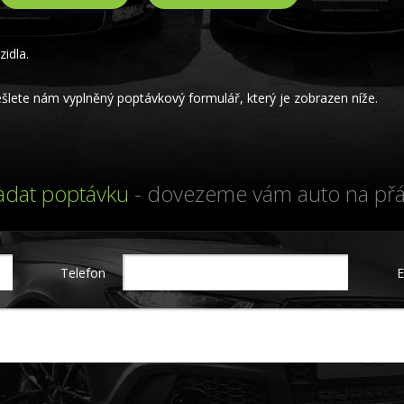
idla.
lete nám vyplněný poptávkový formulář, který je zobrazen níže.
adat poptávku
- dovezeme vám auto na přá
Telefon
E