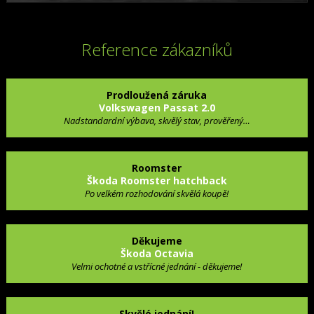
Reference zákazníků
Prodloužená záruka
Volkswagen Passat 2.0
Nadstandardní výbava, skvělý stav, prověřený…
Roomster
Škoda Roomster hatchback
Po velkém rozhodování skvělá koupě!
Děkujeme
Škoda Octavia
Velmi ochotné a vstřícné jednání - děkujeme!
Skvělé jednání!