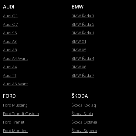
AUDI
BMW
Audi Q3
BMW Řada 3
Audi Q7
BMW Řada 5
Audi S5
BMW Řada 1
Audi A3
BMW X1
Audi A8
BMW X5
Audi A4 Avant
BMW Řada 4
Audi A4
BMW X6
Audi TT
BMW Řada 7
Audi A6 Avant
FORD
ŠKODA
Ford Mustang
Škoda Kodiaq
Ford Transit Custom
Škoda Fabia
Ford Transit
Škoda Octavia
Ford Mondeo
Škoda Superb