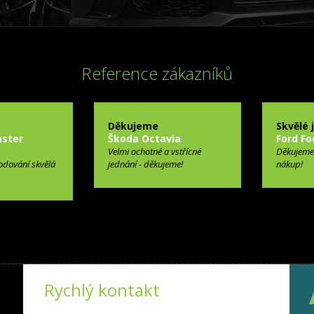
Reference zákazníků
Děkujeme
Skvělé 
ster
Škoda Octavia
Ford Fo
Velmi ochotné a vstřícné
Děkujeme
odování skvělá
jednání - děkujeme!
nákup!
Rychlý kontakt