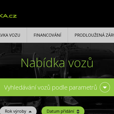
VKA VOZU
FINANCOVÁNÍ
PRODLOUŽENÁ ZÁR
Nabídka vozů
Vyhledávání vozů podle parametrů
Rok výroby
Datum přidání