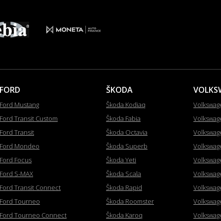
FORD
ŠKODA
VOLKS
Ford Mustang
Škoda Kodiaq
Volkswag
Ford Transit Custom
Škoda Fabia
Volkswag
Ford Transit
Škoda Octavia
Volkswag
Ford Mondeo
Škoda Superb
Volkswag
Ford Focus
Škoda Yeti
Volkswag
Ford S-MAX
Škoda Scala
Volkswag
Ford Transit Connect
Škoda Rapid
Volkswag
Ford Tourneo
Škoda Roomster
Volkswag
Ford Tourneo Connect
Škoda Karoq
Volkswag