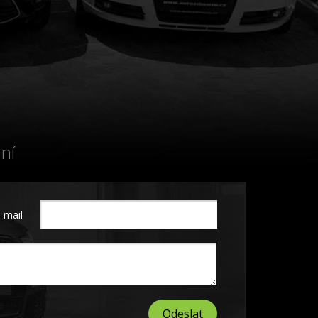
ní
-mail