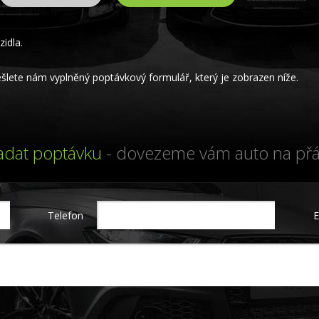
idla.
lete nám vyplněný poptávkový formulář, který je zobrazen níže.
adat poptávku
- dovezeme vám auto na přá
Telefon
E