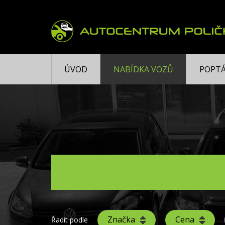
ÚVOD
NABÍDKA VOZŮ
POPTÁ
Značka
Cena
Řadit podle