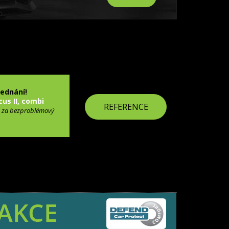
jednání!
cus II, combi
REFERENCE
 za bezproblémový