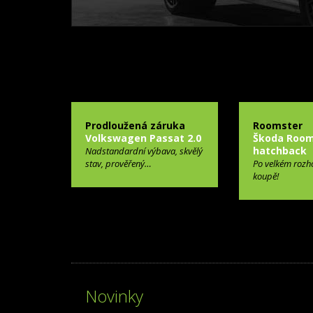
Prodloužená záruka
Roomster
Volkswagen Passat 2.0
Škoda Room
hatchback
Nadstandardní výbava, skvělý
stav, prověřený…
Po velkém rozh
koupě!
Novinky