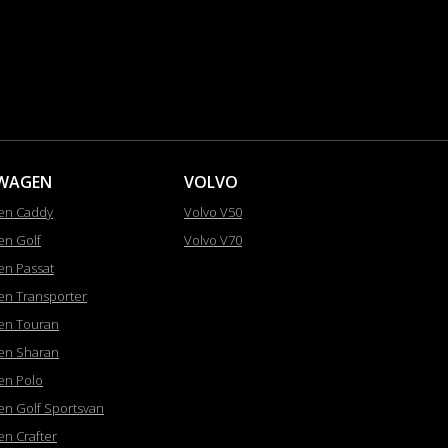
WAGEN
VOLVO
en Caddy
Volvo V50
en Golf
Volvo V70
en Passat
en Transporter
en Touran
en Sharan
en Polo
en Golf Sportsvan
en Crafter