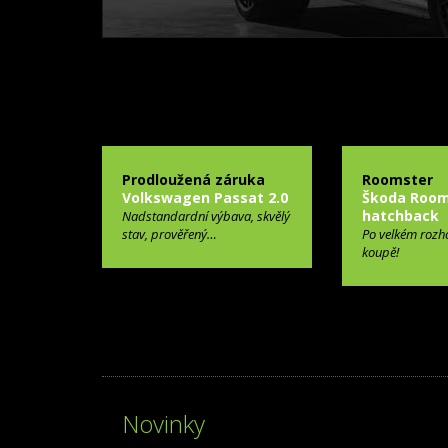
Prodloužená záruka
Roomster
Volkswagen Passat 2.0
Škoda Room
hatchback
Nadstandardní výbava, skvělý
stav, prověřený…
Po velkém rozh
koupě!
Novinky