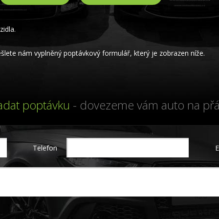
idla.
lete nám vyplněný poptávkový formulář, který je zobrazen níže.
adat poptávku
- dovezeme vám auto na přá
Telefon
E