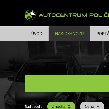
ÚVOD
NABÍDKA VOZŮ
POPTÁ
Značka
Cena
Řadit podle