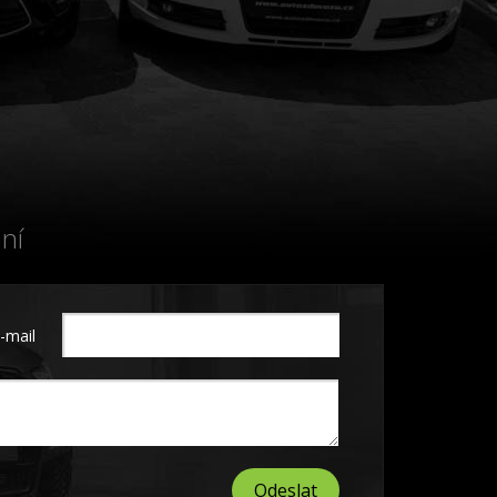
ní
-mail