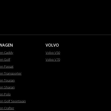
WAGEN
VOLVO
en Caddy
Volvo V50
en Golf
Volvo V70
en Passat
en Transporter
en Touran
en Sharan
en Polo
en Golf Sportsvan
en Crafter