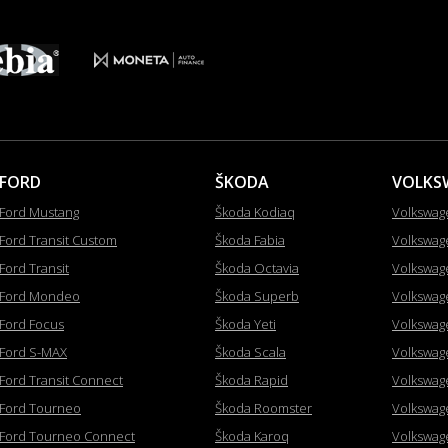
FORD
ŠKODA
VOLKS
Ford Mustang
Škoda Kodiaq
Volkswag
Ford Transit Custom
Škoda Fabia
Volkswag
Ford Transit
Škoda Octavia
Volkswag
Ford Mondeo
Škoda Superb
Volkswag
Ford Focus
Škoda Yeti
Volkswag
Ford S-MAX
Škoda Scala
Volkswag
Ford Transit Connect
Škoda Rapid
Volkswag
Ford Tourneo
Škoda Roomster
Volkswag
Ford Tourneo Connect
Škoda Karoq
Volkswag