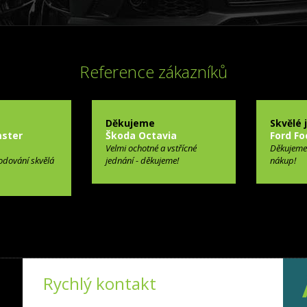
Reference zákazníků
Děkujeme
Skvělé 
ster
Škoda Octavia
Ford Fo
Velmi ochotné a vstřícné
Děkujeme
odování skvělá
jednání - děkujeme!
nákup!
Rychlý kontakt