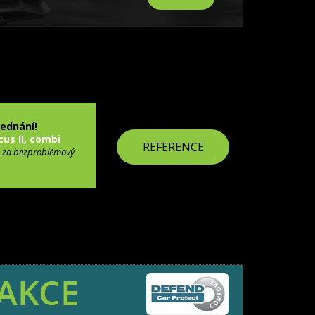
jednání!
cus II, combi
REFERENCE
 za bezproblémový