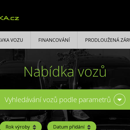
VKA VOZU
FINANCOVÁNÍ
PRODLOUŽENÁ ZÁR
Nabídka vozů
Vyhledávání vozů podle parametrů
Rok výroby
Datum přidání