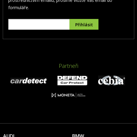
prostřednictvím emailu, prosíme vložte Váš email do
formuláře.
Partneři
AUDI
BMW