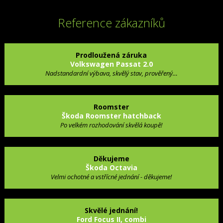
Reference zákazníků
Prodloužená záruka
Volkswagen Passat 2.0
Nadstandardní výbava, skvělý stav, prověřený…
Roomster
Škoda Roomster hatchback
Po velkém rozhodování skvělá koupě!
Děkujeme
Škoda Octavia
Velmi ochotné a vstřícné jednání - děkujeme!
Skvělé jednání!
Ford Focus II, combi