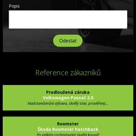
Popis
Reference zákazníků
Prodloužená záruka
Volkswagen Passat 2.0
Nadstandardní výbava, skvělý stav, prověřený…
Roomster
Škoda Roomster hatchback
Po velkém rozhodování skvělá koupě!