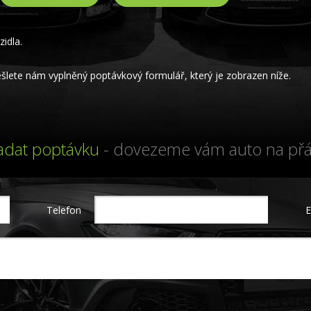
idla.
lete nám vyplněný poptávkový formulář, který je zobrazen níže.
adat poptávku
- dovezeme vám auto na přá
Telefon
E