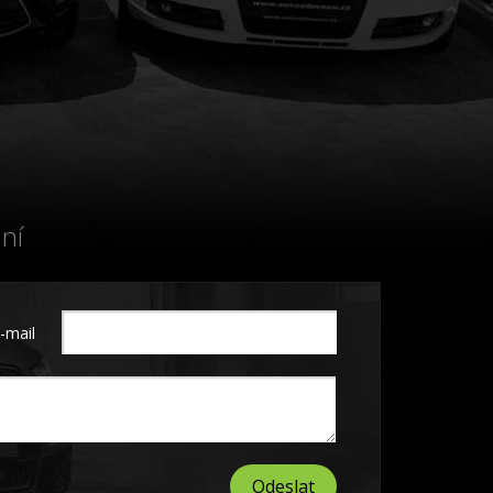
ní
-mail