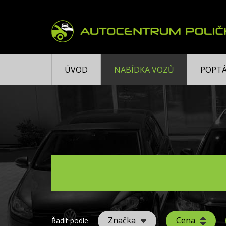
ÚVOD
NABÍDKA VOZŮ
POPTÁ
Značka
Cena
Řadit podle