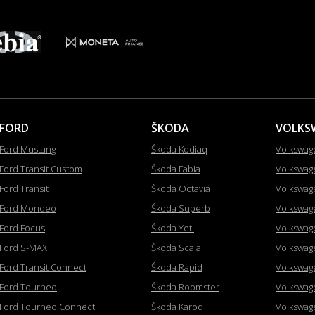
FORD
ŠKODA
VOLKS
Ford Mustang
Škoda Kodiaq
Volkswag
Ford Transit Custom
Škoda Fabia
Volkswag
Ford Transit
Škoda Octavia
Volkswag
Ford Mondeo
Škoda Superb
Volkswag
Ford Focus
Škoda Yeti
Volkswag
Ford S-MAX
Škoda Scala
Volkswag
Ford Transit Connect
Škoda Rapid
Volkswag
Ford Tourneo
Škoda Roomster
Volkswag
Ford Tourneo Connect
Škoda Karoq
Volkswag