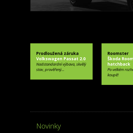
Prodloužená záruka
Roomster
Volkswagen Passat 2.0
Škoda Room
hatchback
Nadstandardní výbava, skvělý
stav, prověřený…
Po velkém rozh
koupě!
Novinky