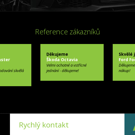
Reference zákazníků
Děkujeme
Skvělé 
ster
Škoda Octavia
Ford Fo
Velmi ochotné a vstřícné
Děkujeme
odování skvělá
jednání - děkujeme!
nákup!
Rychlý kontakt