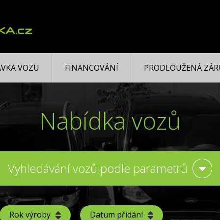
VKA VOZU
FINANCOVÁNÍ
PRODLOUŽENÁ ZÁR
Nabídka vozů
Vyhledávání vozů podle parametrů
Rok výroby
Datum přidání