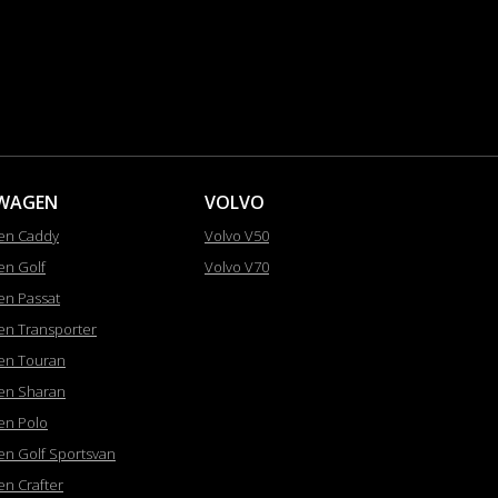
WAGEN
VOLVO
en Caddy
Volvo V50
en Golf
Volvo V70
en Passat
en Transporter
en Touran
en Sharan
en Polo
en Golf Sportsvan
en Crafter