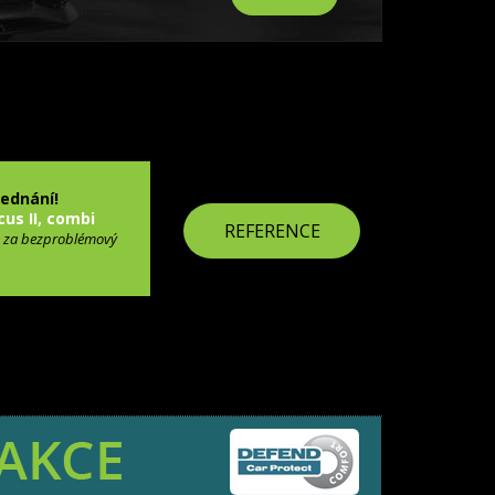
jednání!
cus II, combi
REFERENCE
 za bezproblémový