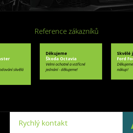
Reference zákazníků
Děkujeme
Skvělé 
ster
Škoda Octavia
Ford Fo
Velmi ochotné a vstřícné
Děkujeme
odování skvělá
jednání - děkujeme!
nákup!
Rychlý kontakt