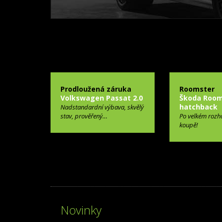
Prodloužená záruka
Roomster
Volkswagen Passat 2.0
Škoda Room
hatchback
Nadstandardní výbava, skvělý
stav, prověřený…
Po velkém rozh
koupě!
Novinky