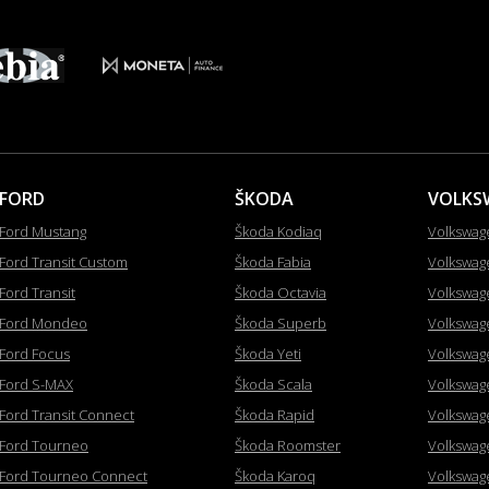
FORD
ŠKODA
VOLKS
Ford Mustang
Škoda Kodiaq
Volkswag
Ford Transit Custom
Škoda Fabia
Volkswag
Ford Transit
Škoda Octavia
Volkswag
Ford Mondeo
Škoda Superb
Volkswag
Ford Focus
Škoda Yeti
Volkswag
Ford S-MAX
Škoda Scala
Volkswag
Ford Transit Connect
Škoda Rapid
Volkswag
Ford Tourneo
Škoda Roomster
Volkswag
Ford Tourneo Connect
Škoda Karoq
Volkswag