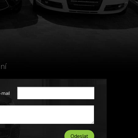
ní
-mail