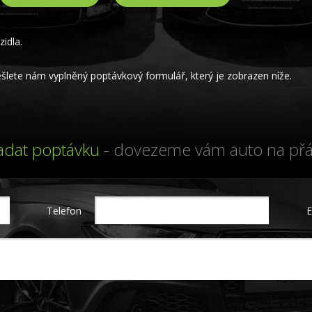
idla.
lete nám vyplněný poptávkový formulář, který je zobrazen níže.
adat poptávku
- dovezeme vám auto na přá
Telefon
E