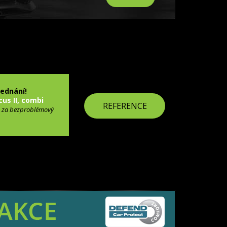
jednání!
cus II, combi
REFERENCE
 za bezproblémový