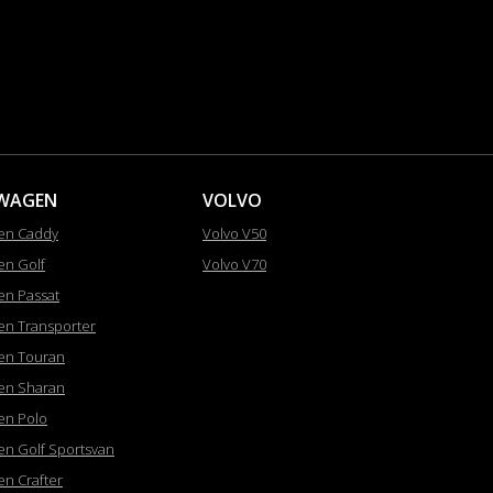
WAGEN
VOLVO
en Caddy
Volvo V50
en Golf
Volvo V70
en Passat
en Transporter
en Touran
en Sharan
en Polo
en Golf Sportsvan
en Crafter