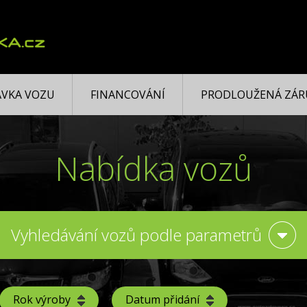
VKA VOZU
FINANCOVÁNÍ
PRODLOUŽENÁ ZÁR
Nabídka vozů
Vyhledávání vozů podle parametrů
Rok výroby
Datum přidání