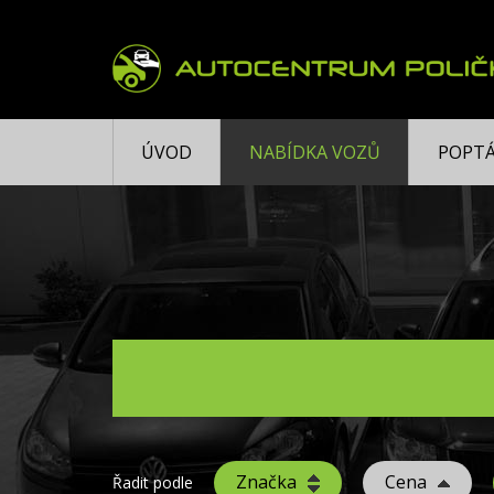
ÚVOD
NABÍDKA VOZŮ
POPTÁ
Značka
Cena
Řadit podle