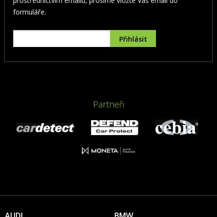
prostřednictvím emailu, prosíme vložte Váš email do
formuláře.
Partneři
AUDI
BMW