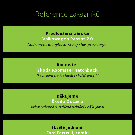
Reference zákazníků
Prodloužená záruka
Volkswagen Passat 2.0
Nadstandardní výbava, skvělý stav, prověřený…
Roomster
Škoda Roomster hatchback
Po velkém rozhodování skvělá koupě!
Děkujeme
Škoda Octavia
Velmi ochotné a vstřícné jednání - děkujeme!
Skvělé jednání!
Ford Focus II, combi