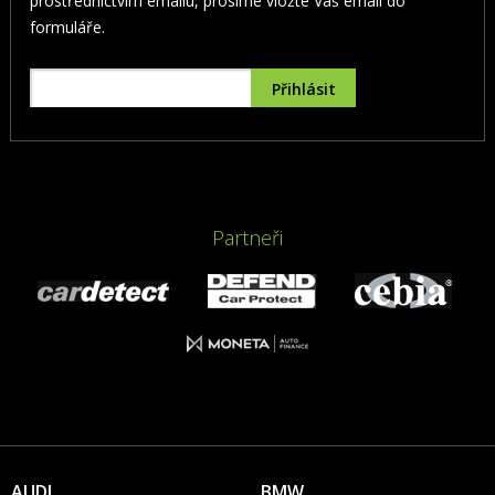
prostřednictvím emailu, prosíme vložte Váš email do
formuláře.
Partneři
AUDI
BMW