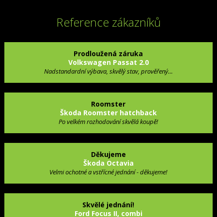
Reference zákazníků
Prodloužená záruka
Volkswagen Passat 2.0
Nadstandardní výbava, skvělý stav, prověřený…
Roomster
Škoda Roomster hatchback
Po velkém rozhodování skvělá koupě!
Děkujeme
Škoda Octavia
Velmi ochotné a vstřícné jednání - děkujeme!
Skvělé jednání!
Ford Focus II, combi