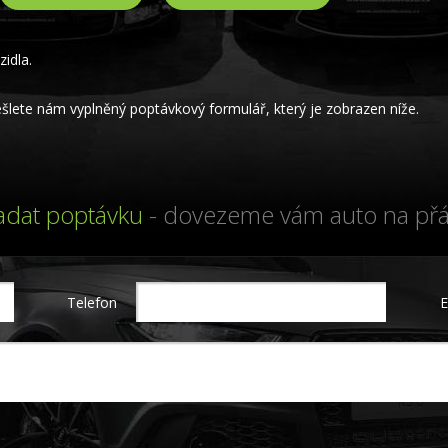
idla.
lete nám vyplněný poptávkový formulář, který je zobrazen níže.
adat poptávku
- dovezeme vám auto na přá
Telefon
E