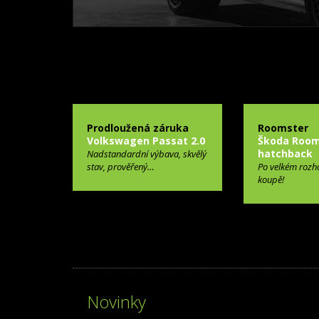
Prodloužená záruka
Roomster
Volkswagen Passat 2.0
Škoda Room
hatchback
Nadstandardní výbava, skvělý
stav, prověřený…
Po velkém rozh
koupě!
Novinky