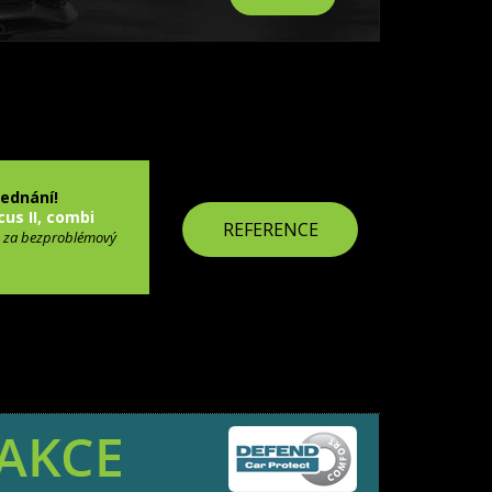
jednání!
cus II, combi
REFERENCE
 za bezproblémový