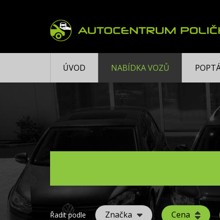
ÚVOD
NABÍDKA VOZŮ
POPTÁ
Značka
Cena
Řadit podle