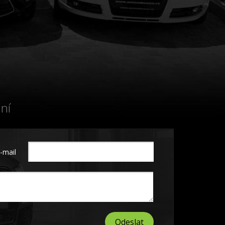
ní
-mail