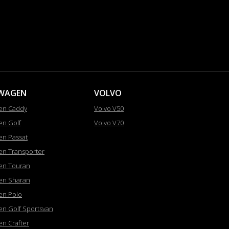
WAGEN
VOLVO
en Caddy
Volvo V50
en Golf
Volvo V70
en Passat
en Transporter
en Touran
en Sharan
en Polo
en Golf Sportsvan
en Crafter