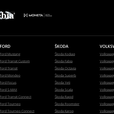
FORD
ŠKODA
VOLKS
Ford Mustang
Škoda Kodiaq
Volkswag
Ford Transit Custom
Škoda Fabia
Volkswag
Ford Transit
Škoda Octavia
Volkswag
Ford Mondeo
Škoda Superb
Volkswag
Ford Focus
Škoda Yeti
Volkswag
Ford S-MAX
Škoda Scala
Volkswag
Ford Transit Connect
Škoda Rapid
Volkswag
Ford Tourneo
Škoda Roomster
Volkswag
Ford Tourneo Connect
Škoda Karoq
Volkswag