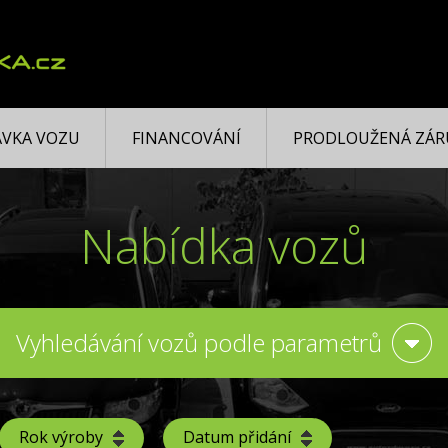
VKA VOZU
FINANCOVÁNÍ
PRODLOUŽENÁ ZÁR
Nabídka vozů
Vyhledávání vozů podle parametrů
Rok výroby
Datum přidání