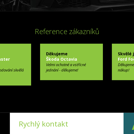
Reference zákazníků
Děkujeme
Skvělé 
ster
Škoda Octavia
Ford Fo
Velmi ochotné a vstřícné
Děkujeme
odování skvělá
jednání - děkujeme!
nákup!
Rychlý kontakt