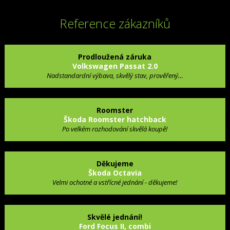
Reference zákazníků
Prodloužená záruka
Volkswagen Passat 2.0
Nadstandardní výbava, skvělý stav, prověřený…
Roomster
Škoda Roomster hatchback
Po velkém rozhodování skvělá koupě!
Děkujeme
Škoda Octavia
Velmi ochotné a vstřícné jednání - děkujeme!
Skvělé jednání!
Ford Focus II, combi