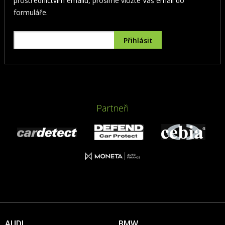
prostřednictvím emailu, prosíme vložte Váš email do
formuláře.
Partneři
AUDI
BMW