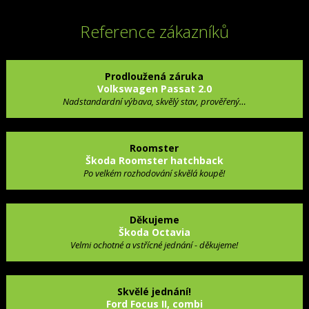
Reference zákazníků
Prodloužená záruka
Volkswagen Passat 2.0
Nadstandardní výbava, skvělý stav, prověřený…
Roomster
Škoda Roomster hatchback
Po velkém rozhodování skvělá koupě!
Děkujeme
Škoda Octavia
Velmi ochotné a vstřícné jednání - děkujeme!
Skvělé jednání!
Ford Focus II, combi