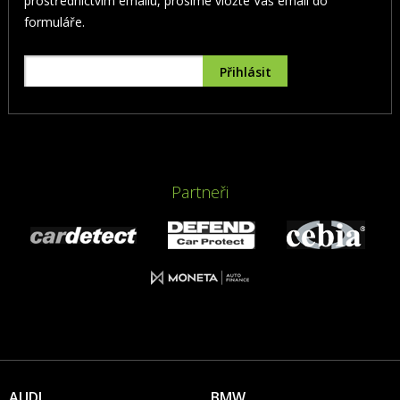
prostřednictvím emailu, prosíme vložte Váš email do
formuláře.
Partneři
AUDI
BMW