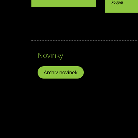
koupě!
Novinky
Archiv novinek