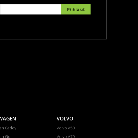
WAGEN
VOLVO
en Caddy
Volvo V50
en Golf
Volvo V70