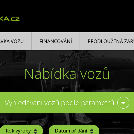
VKA VOZU
FINANCOVÁNÍ
PRODLOUŽENÁ ZÁR
Nabídka vozů
Vyhledávání vozů podle parametrů
Rok výroby
Datum přidání