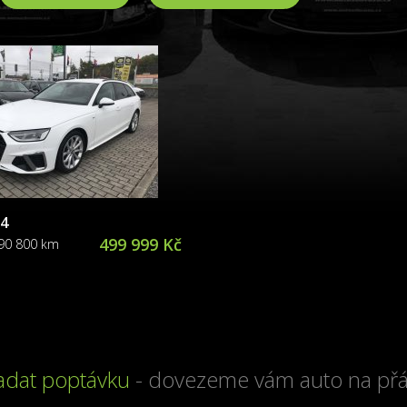
A4
499 999 Kč
190 800 km
adat poptávku
- dovezeme vám auto na přá