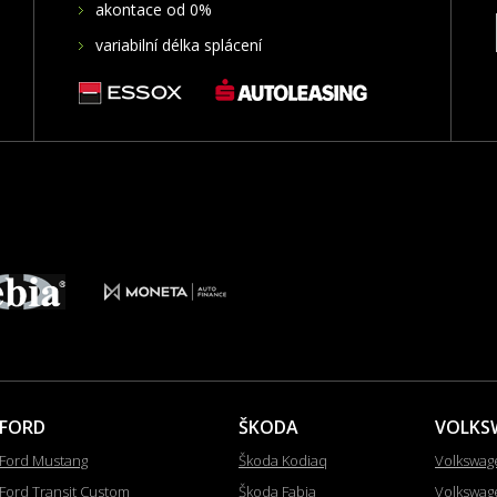
akontace od 0%
variabilní délka splácení
FORD
ŠKODA
VOLKS
Ford Mustang
Škoda Kodiaq
Volkswag
Ford Transit Custom
Škoda Fabia
Volkswag