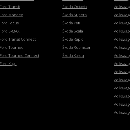
Ford Transit
Škoda Octavia
Volkswag
Ford Mondeo
Škoda Superb
Volkswag
Ford Focus
Škoda Yeti
Volkswag
Ford S-MAX
Škoda Scala
Volkswag
Ford Transit Connect
Škoda Rapid
Volkswag
Ford Tourneo
Škoda Roomster
Volkswag
Ford Tourneo Connect
Škoda Karoq
Volkswag
Ford Kuga
Volkswag
Volkswag
Volkswag
Volkswag
Volkswag
Volkswag
Volkswag