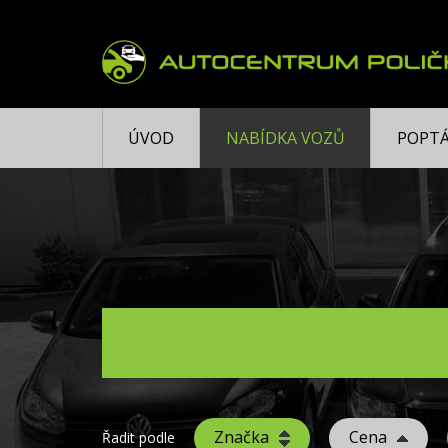
ÚVOD
NABÍDKA VOZŮ
POPTÁ
Značka
Cena
Řadit podle