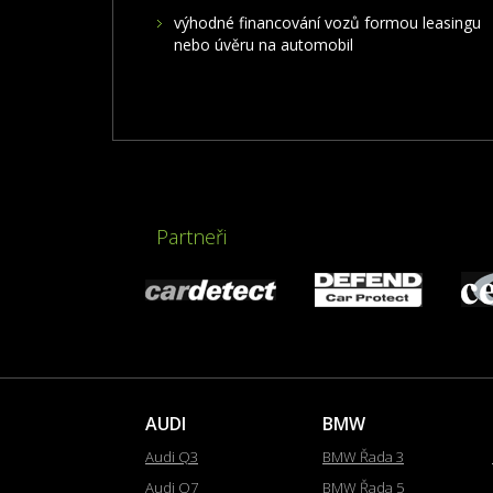
výhodné financování vozů formou leasingu
nebo úvěru na automobil
Partneři
AUDI
BMW
Audi Q3
BMW Řada 3
Audi Q7
BMW Řada 5