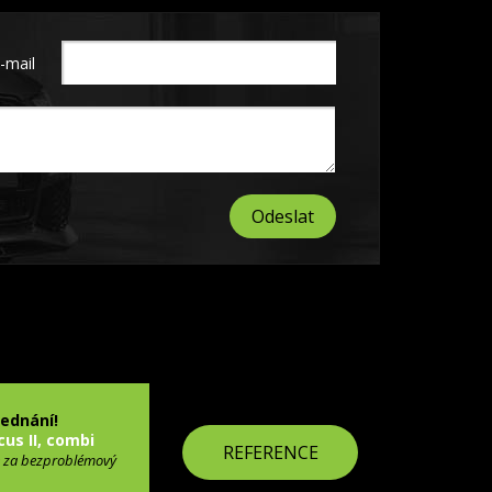
-mail
jednání!
cus II, combi
REFERENCE
 za bezproblémový