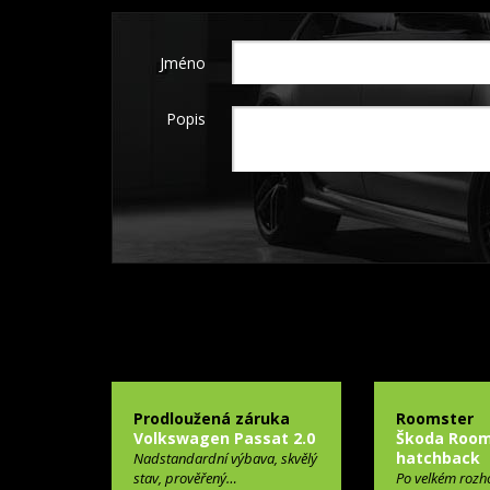
Jméno
Popis
Prodloužená záruka
Roomster
Volkswagen Passat 2.0
Škoda Room
hatchback
Nadstandardní výbava, skvělý
stav, prověřený…
Po velkém rozh