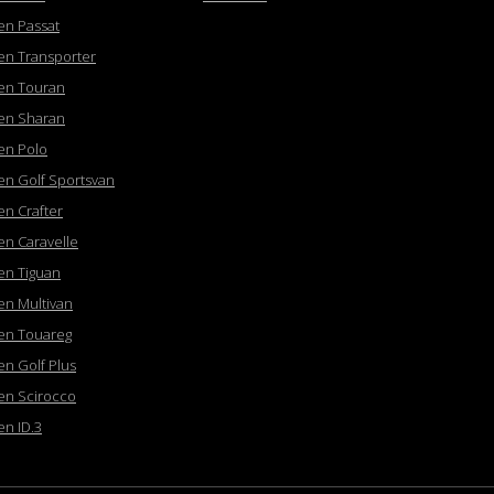
en Passat
en Transporter
en Touran
en Sharan
en Polo
en Golf Sportsvan
en Crafter
en Caravelle
en Tiguan
en Multivan
en Touareg
en Golf Plus
en Scirocco
en ID.3