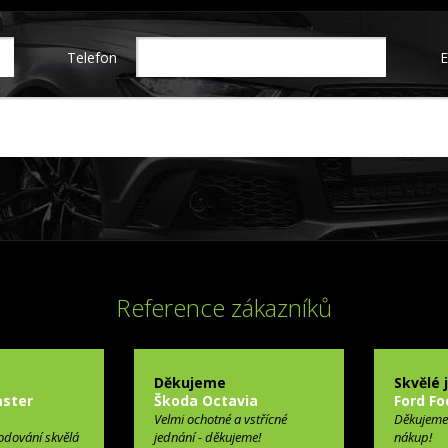
Telefon
E
Reference zákazníků
Děkujeme
Skvělé 
ster
Škoda Octavia
Ford Fo
Velmi ochotné a vstřícné
Děkujeme
odování skvělá
jednání - děkujeme!
nákup!