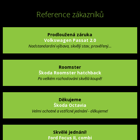
Reference zákazníků
Prodloužená záruka
Volkswagen Passat 2.0
Nadstandardní výbava, skvělý stav, prověřený…
Roomster
Škoda Roomster hatchback
Po velkém rozhodování skvělá koupě!
Děkujeme
Škoda Octavia
Velmi ochotné a vstřícné jednání - děkujeme!
Skvělé jednání!
Ford Focus II, combi