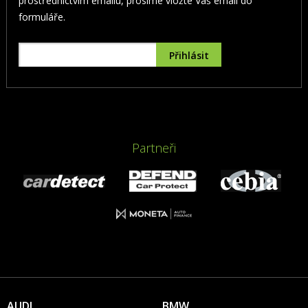
prostřednictvím emailu, prosíme vložte Váš email do
formuláře.
Partneři
AUDI
BMW