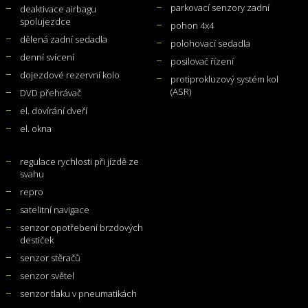
parkovací senzory zadní
deaktivace airbagu
spolujezdce
pohon 4x4
dělená zadní sedadla
polohovací sedadla
denní svícení
posilovač řízení
dojezdové rezervní kolo
protiprokluzový systém kol
(ASR)
DVD přehrávač
el. dovírání dveří
el. okna
regulace rychlosti při jízdě ze
svahu
repro
satelitní navigace
senzor opotřebení brzdových
destiček
senzor stěračů
senzor světel
senzor tlaku v pneumatikách