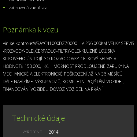
zatmavená zadní skla
Poznámka k vozu
Vin ke kontrole:WBAYC41000DZ70000---V 256.000KM VELKÝ SERVIS
-ROZVODY-OLEJ.ČERPADLO-FILTRY-OLEJ-KLUZNÉ LOŽISKA
KLIKOVÉHO ÚSTROJÍ-GO ROZVODOVKY-CELKOVÝ SERVIS V
HODNOTĚ 150.000, -KČ---MOŽNOST PRODLOUŽENÉ ZÁRUKY NA
MECHANICKÉ A ELEKTRONICKÉ POŠKOZENÍ AŽ NA 36 MĚSÍCŮ,
DÁLE NABÍZÍME: VÝKUP VOZŮ, KOMPLETNÍ POJIŠTĚNÍ VOZIDEL,
FINANCOVÁNÍ VOZIDEL, DOVOZ VOZIDEL NA PŘÁNÍ
Technické údaje
2014
VYROBENO