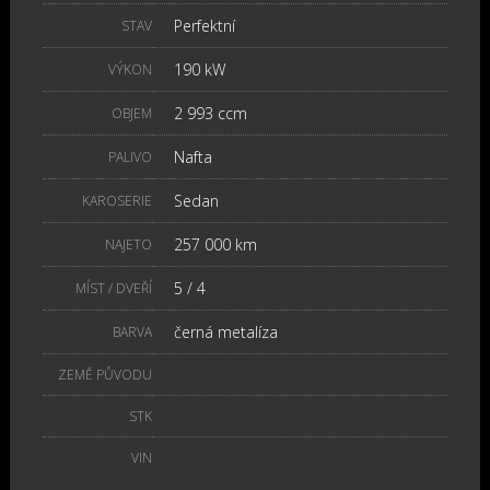
Perfektní
STAV
190 kW
VÝKON
2 993 ccm
OBJEM
Nafta
PALIVO
Sedan
KAROSERIE
257 000 km
NAJETO
5 / 4
MÍST / DVEŘÍ
černá metalíza
BARVA
ZEMĚ PŮVODU
STK
VIN