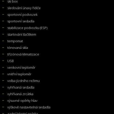
ski box
sledování únavy řidiče
sportovní podvozek
sportovní sedadla
stabilizace podvozku (ESP)
startování tlačítkem
tempomat
tónovaná skla
třízónová klimatizace
USB
venkovní teploměr
vnitřní teploměr
volba jízdního režimu
vyhřívaná sedadla
vyhřívaná zrcátka
výsuvné opěrky hlav
výškově nastavitelná sedadla
zadní loketní opěrka