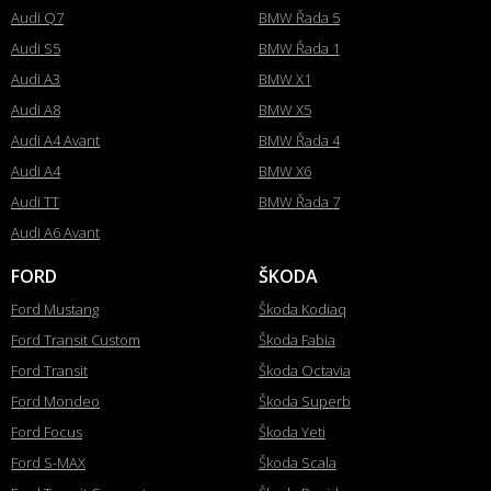
Audi Q7
BMW Řada 5
Audi S5
BMW Řada 1
Audi A3
BMW X1
Audi A8
BMW X5
Audi A4 Avant
BMW Řada 4
Audi A4
BMW X6
Audi TT
BMW Řada 7
Audi A6 Avant
FORD
ŠKODA
Ford Mustang
Škoda Kodiaq
Ford Transit Custom
Škoda Fabia
Ford Transit
Škoda Octavia
Ford Mondeo
Škoda Superb
Ford Focus
Škoda Yeti
Ford S-MAX
Škoda Scala