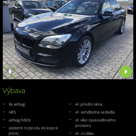
Výbava
8x airbag
el. přední okna
ABS
el. seřiditelná sedadla
airbag řidiče
el. víko zavazadlového
prostoru
asistent rozjezdu do kopce
(HSA)
el. zrcátka