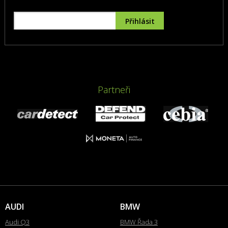
Partneři
AUDI
BMW
Audi Q3
BMW Řada 3