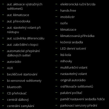
aut. aktivace výstražných
elektronická ruční brzda
světlometů
hands free
aut. klimatizace
imobilizér
aut. převodovka
isofix
aut. stavitelný volant při
klimatizace
nástupu
klimatizovaná přihrádka
aut. uzávěrka diferenciálu
kožená sedadla
aut. zabrždění v kopci
LED denní svícení
automatické přepínání
litá kola
dálkových světel
mlhovky
autorádio
multifunkční volant
AUX
nastavitelný volant
bezklíčové startování
originál autorádio
bi-xenonové světlomety
ostřikovače světlometů
bluetooth
palubní počítač
CD přehrávač
paměť nastavení sedadla řidiče
centrál dálkový
parkovací senzory přední
centrální zamykání