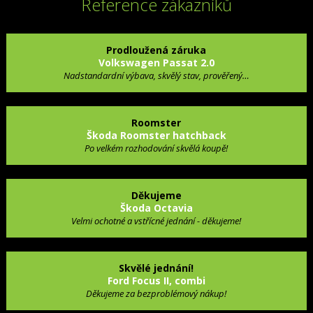
Reference zákazníků
Prodloužená záruka
Volkswagen Passat 2.0
Nadstandardní výbava, skvělý stav, prověřený…
Roomster
Škoda Roomster hatchback
Po velkém rozhodování skvělá koupě!
Děkujeme
Škoda Octavia
Velmi ochotné a vstřícné jednání - děkujeme!
Skvělé jednání!
Ford Focus II, combi
Děkujeme za bezproblémový nákup!