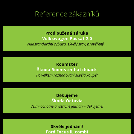
Reference zákazníků
Prodloužená záruka
Volkswagen Passat 2.0
Nadstandardní výbava, skvělý stav, prověřený…
Roomster
Škoda Roomster hatchback
Po velkém rozhodování skvělá koupě!
Děkujeme
Škoda Octavia
Velmi ochotné a vstřícné jednání - děkujeme!
Skvělé jednání!
Ford Focus II, combi