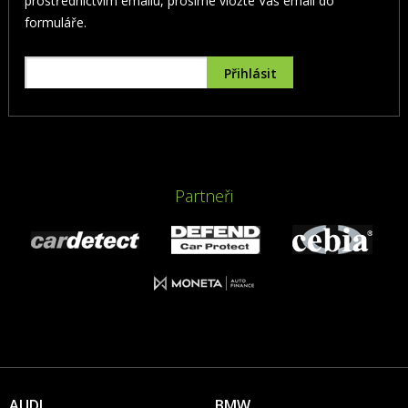
prostřednictvím emailu, prosíme vložte Váš email do
formuláře.
Partneři
AUDI
BMW