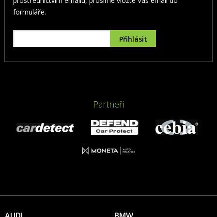
prostřednictvím emailu, prosíme vložte Váš email do
formuláře.
Partneři
AUDI
BMW