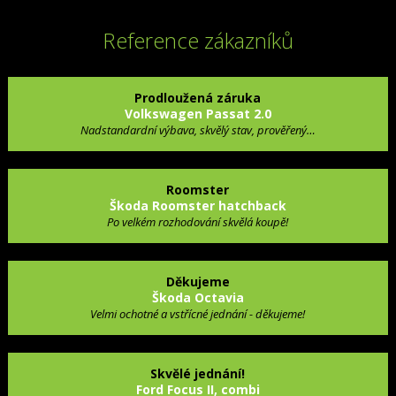
Reference zákazníků
Prodloužená záruka
Volkswagen Passat 2.0
Nadstandardní výbava, skvělý stav, prověřený…
Roomster
Škoda Roomster hatchback
Po velkém rozhodování skvělá koupě!
Děkujeme
Škoda Octavia
Velmi ochotné a vstřícné jednání - děkujeme!
Skvělé jednání!
Ford Focus II, combi