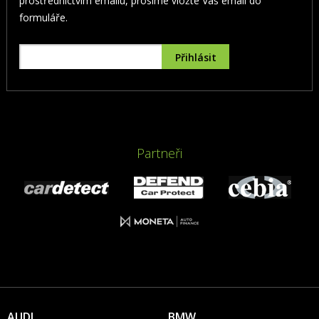
prostřednictvím emailu, prosíme vložte Váš email do
formuláře.
Partneři
AUDI
BMW