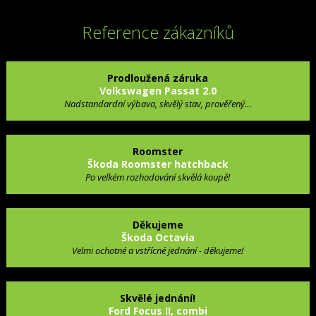
Reference zákazníků
Prodloužená záruka
Volkswagen Passat 2.0
Nadstandardní výbava, skvělý stav, prověřený…
Roomster
Škoda Roomster hatchback
Po velkém rozhodování skvělá koupě!
Děkujeme
Škoda Octavia
Velmi ochotné a vstřícné jednání - děkujeme!
Skvělé jednání!
Ford Focus II, combi