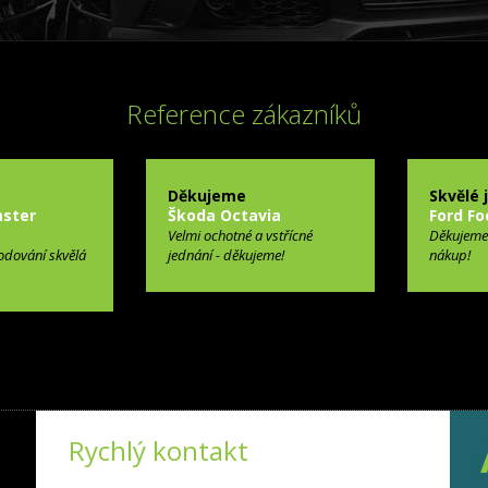
Reference zákazníků
Děkujeme
Skvělé 
ster
Škoda Octavia
Ford Fo
Velmi ochotné a vstřícné
Děkujeme
odování skvělá
jednání - děkujeme!
nákup!
Rychlý kontakt