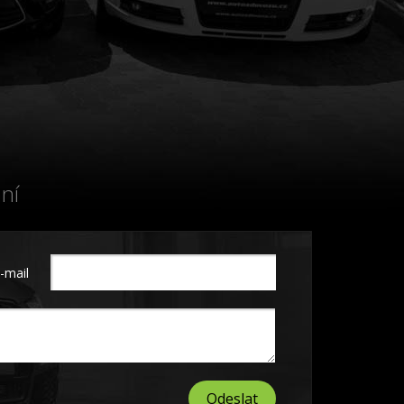
ní
-mail