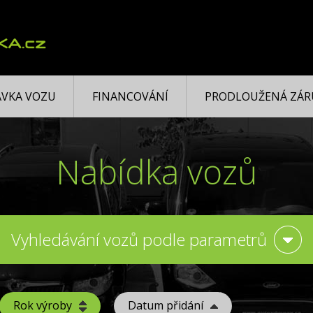
VKA VOZU
FINANCOVÁNÍ
PRODLOUŽENÁ ZÁR
Nabídka vozů
Vyhledávání vozů podle parametrů
Rok výroby
Datum přidání