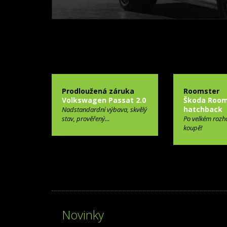
Prodloužená záruka
Roomster
Volkswagen Passat 2.0
Škoda Room
hatchback
Nadstandardní výbava, skvělý
stav, prověřený…
Po velkém rozh
koupě!
Novinky