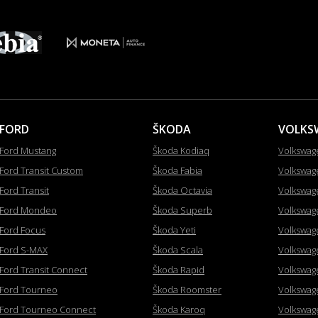
FORD
ŠKODA
VOLKS
Ford Mustang
Škoda Kodiaq
Volkswag
Ford Transit Custom
Škoda Fabia
Volkswag
Ford Transit
Škoda Octavia
Volkswag
Ford Mondeo
Škoda Superb
Volkswag
Ford Focus
Škoda Yeti
Volkswag
Ford S-MAX
Škoda Scala
Volkswag
Ford Transit Connect
Škoda Rapid
Volkswag
Ford Tourneo
Škoda Roomster
Volkswag
Ford Tourneo Connect
Škoda Karoq
Volkswag