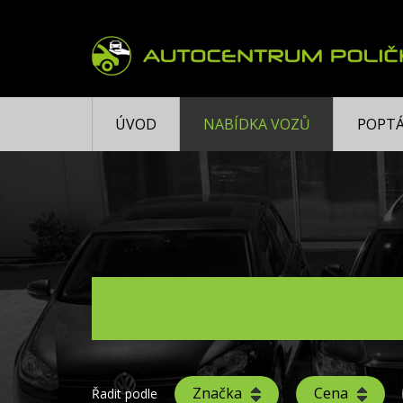
ÚVOD
NABÍDKA VOZŮ
POPTÁ
Značka
Cena
Řadit podle