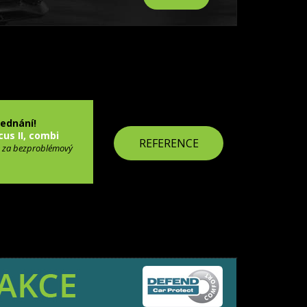
jednání!
cus II, combi
REFERENCE
 za bezproblémový