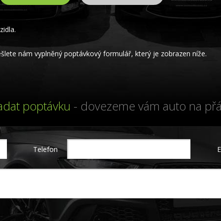
idla.
lete nám vyplněný poptávkový formulář, který je zobrazen níže.
adat poptávku
- dovezeme vám auto na přá
Telefon
E