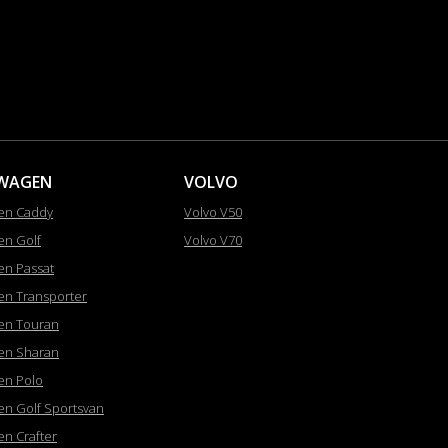
WAGEN
VOLVO
en Caddy
Volvo V50
en Golf
Volvo V70
en Passat
en Transporter
en Touran
en Sharan
en Polo
en Golf Sportsvan
en Crafter