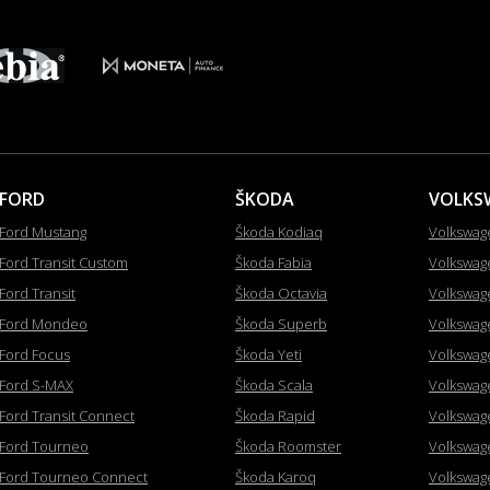
FORD
ŠKODA
VOLKS
Ford Mustang
Škoda Kodiaq
Volkswag
Ford Transit Custom
Škoda Fabia
Volkswag
Ford Transit
Škoda Octavia
Volkswag
Ford Mondeo
Škoda Superb
Volkswag
Ford Focus
Škoda Yeti
Volkswag
Ford S-MAX
Škoda Scala
Volkswag
Ford Transit Connect
Škoda Rapid
Volkswag
Ford Tourneo
Škoda Roomster
Volkswag
Ford Tourneo Connect
Škoda Karoq
Volkswag