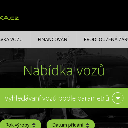
VKA VOZU
FINANCOVÁNÍ
PRODLOUŽENÁ ZÁR
Nabídka vozů
Vyhledávání vozů podle parametrů
Rok výroby
Datum přidání