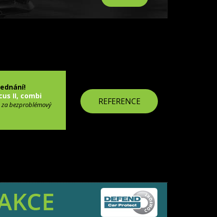
jednání!
cus II, combi
REFERENCE
 za bezproblémový