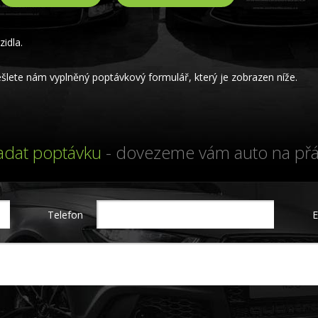
idla.
lete nám vyplněný poptávkový formulář, který je zobrazen níže.
adat poptávku
- dovezeme vám auto na přá
Telefon
E