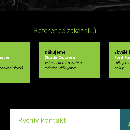
Reference zákazníků
Děkujeme
Skvělé 
ster
Škoda Octavia
Ford Fo
Velmi ochotné a vstřícné
Děkujeme
odování skvělá
jednání - děkujeme!
nákup!
Rychlý kontakt