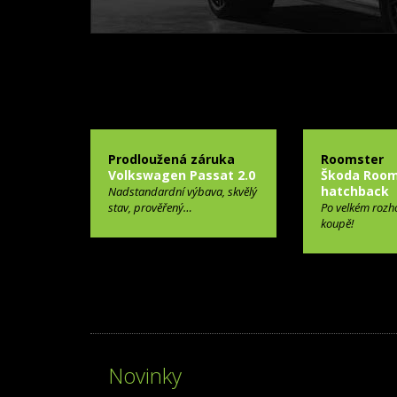
Prodloužená záruka
Roomster
Volkswagen Passat 2.0
Škoda Room
hatchback
Nadstandardní výbava, skvělý
stav, prověřený…
Po velkém rozh
koupě!
Novinky