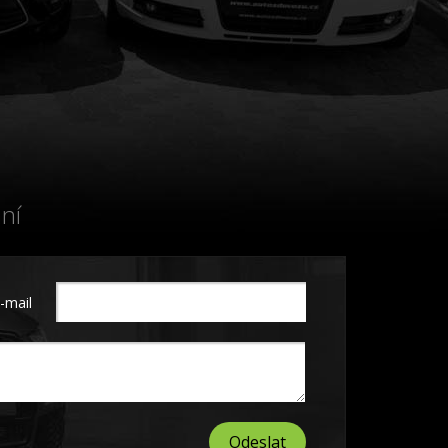
ní
-mail