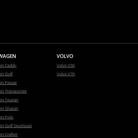
WAGEN
VOLVO
en Caddy
Volvo V50
en Golf
Volvo V70
en Passat
en Transporter
en Touran
en Sharan
en Polo
en Golf Sportsvan
en Crafter