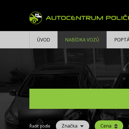
ÚVOD
NABÍDKA VOZŮ
POPTÁ
Značka
Cena
Řadit podle